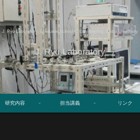
J. Ryu Laboratory, Graduate School of Engineering, Chiba University
J. Ryu Laboratory
研究内容
担当講義
リンク