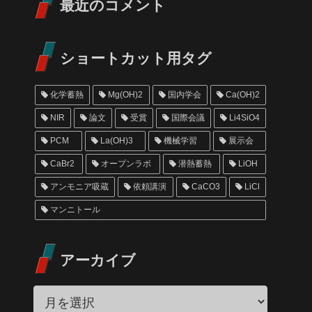
最近のコメント
ショートカット用タグ
化学蓄熱
Mg(OH)2
国内学会
Ca(OH)2
NIR
論文
受賞
国際会議
Li4SiO4
PCM
La(OH)3
機械学習
展示会
CaBr2
オープンラボ
潜熱蓄熱
LiOH
アンモニア吸蔵
依頼講演
CaCO3
LiCl
マンニトール
アーカイブ