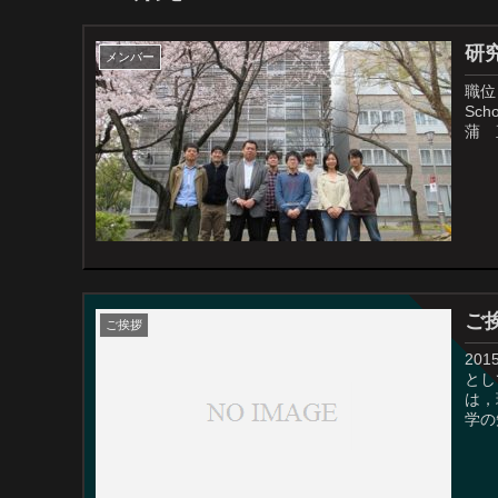
研
メンバー
職位
Sc
蒲 
ご
ご挨拶
20
とし
は，
学の