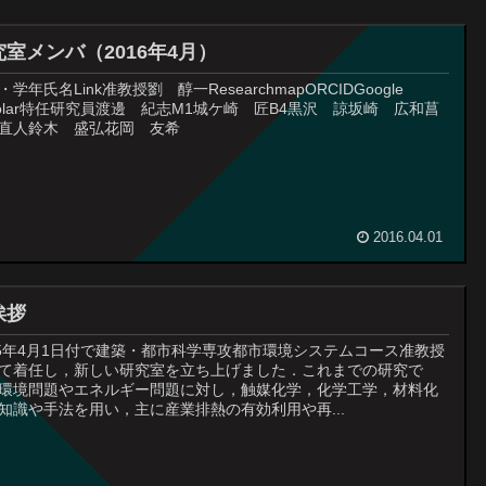
究室メンバ（2016年4月）
・学年氏名Link准教授劉 醇一ResearchmapORCIDGoogle
holar特任研究員渡邊 紀志M1城ケ崎 匠B4黒沢 諒坂崎 広和菖
直人鈴木 盛弘花岡 友希
2016.04.01
挨拶
15年4月1日付で建築・都市科学専攻都市環境システムコース准教授
て着任し，新しい研究室を立ち上げました．これまでの研究で
環境問題やエネルギー問題に対し，触媒化学，化学工学，材料化
知識や手法を用い，主に産業排熱の有効利用や再...