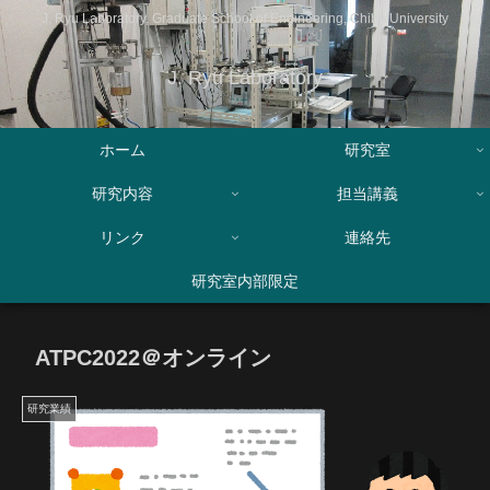
J. Ryu Laboratory, Graduate School of Engineering, Chiba University
J. Ryu Laboratory
ホーム
研究室
研究内容
担当講義
リンク
連絡先
研究室内部限定
ATPC2022＠オンライン
研究業績