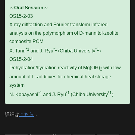
～Oral Session～
OS15-2-03
X-ray diffraction and Fourier-transform infrared
analysis on the polymorphism of D-mannitol-zeolite
composite PCM
*1
*1
*1
X. Tang
and J. Ryu
(Chiba University
）
OS15-2-04
Dehydration/hydration reactivity of Mg(OH)
with low
2
amount of Li-additives for chemical heat storage
system
*1
*1
*1
N. Kobayashi
and J. Ryu
(Chiba University
）
詳細は
こちら
．