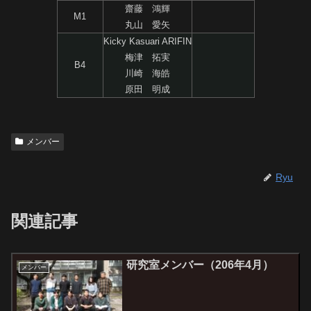
齋藤 鴻輝
M1
丸山 愛矢
Kicky Kasuari ARIFIN
梅津 拓実
B4
川崎 海皓
原田 明成
メンバー
Ryu
関連記事
研究室メンバー（206年4月）
メンバー