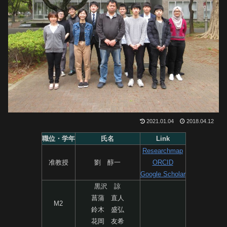
2021.01.04
2018.04.12
職位・学年
氏名
Link
Researchmap
准教授
劉 醇一
ORCID
Google Scholar
黒沢 諒
菖蒲 直人
M2
鈴木 盛弘
花岡 友希