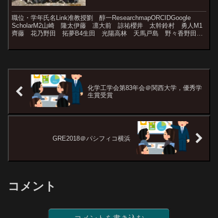
職位・学年氏名Link准教授劉 醇一ResearchmapORCIDGoogle
ScholarM2山崎 隆太伊藤 凛大前 諒祐櫻井 太幹鈴村 勇人M1
齊藤 花乃野田 拓夢B4生田 光陽高林 天馬戸島 野々香野田
爽太
化学工学会第83年会＠関西大学，優秀学
生賞受賞
GRE2018＠パシフィコ横浜
コメント