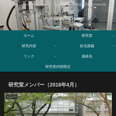
J. Ryu Laboratory, Graduate School of Engineering, Chiba University
J. Ryu Laboratory
ホーム
研究室
研究内容
担当講義
リンク
連絡先
研究室内部限定
研究室メンバー（2018年4月）
メンバー