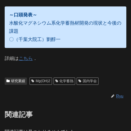
～口頭発表～
水酸化マグネシウム系化学蓄熱材開発の現状と今後の
課題
〇（千葉大院工）劉醇一
詳細は
こちら
．
研究業績
Mg(OH)2
化学蓄熱
国内学会
Ryu
関連記事