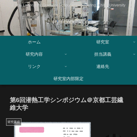
J. Ryu Laboratory, Graduate School of Engineering, Chiba University
J. Ryu Laboratory
ホーム
研究室
研究内容
担当講義
リンク
連絡先
研究室内部限定
第6回潜熱工学シンポジウム＠京都工芸繊
維大学
研究業績