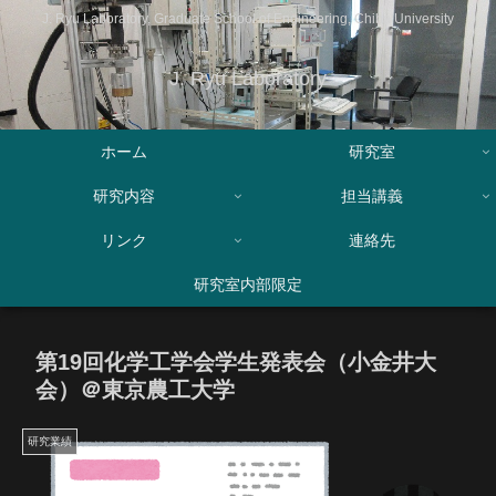
J. Ryu Laboratory, Graduate School of Engineering, Chiba University
J. Ryu Laboratory
ホーム
研究室
研究内容
担当講義
リンク
連絡先
研究室内部限定
第19回化学工学会学生発表会（小金井大
会）＠東京農工大学
研究業績