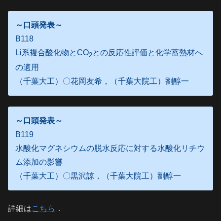
～口頭発表～
B118
Li系複合酸化物とCO
との反応性評価と化学蓄熱材へ
2
の適用
（千葉大工）〇花岡友希，（千葉大院工）劉醇一
～口頭発表～
B119
水酸化マグネシウムの脱水反応に対する水酸化リチウ
ム添加の影響
（千葉大工）〇黒沢諒，（千葉大院工）劉醇一
詳細は
こちら
．