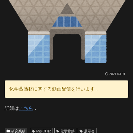
2021.03.01
化学蓄熱材に関する動画配信を行います．
詳細は
こちら
．
研究業績
Mg(OH)2
化学蓄熱
展示会