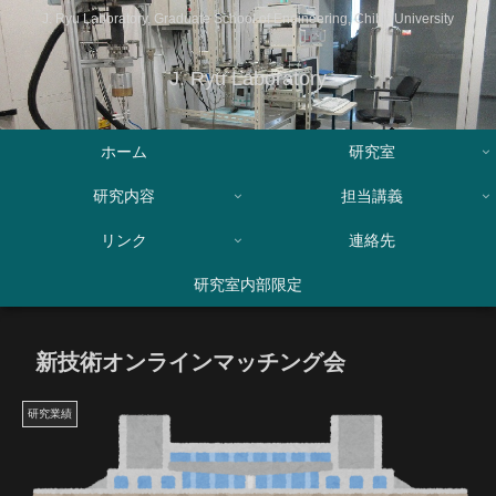
J. Ryu Laboratory, Graduate School of Engineering, Chiba University
J. Ryu Laboratory
ホーム
研究室
研究内容
担当講義
リンク
連絡先
研究室内部限定
新技術オンラインマッチング会
研究業績