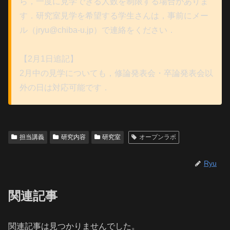
ら，一度に見学できる人数を制限する場合がありま
す．研究室見学を希望する学生さんは，事前にメー
ル（jryu@chiba-u.jp）で連絡をください．
【2月1日追記】
2月中の見学についても，修論発表会・卒論発表会以
外の日は対応可能です．
担当講義
研究内容
研究室
オープンラボ
Ryu
関連記事
関連記事は見つかりませんでした。