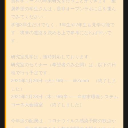
質科学コースの卒業研究を行うことができます．配
属希望の学生さんは，是非オープンラボに足を運ん
でみてください．
学部3年生だけでなく，1年生や2年生も見学可能で
す．将来の進路を決める上で参考になれば幸いで
す．
研究室見学は，随時対応しております．
研究室のセミナー（希望者のみ公開）は，以下の日
程で行う予定です．
2021年1月26日（火）9時～ ＠Zoom
（終了しま
した）
2021年1月28日（木）9時半～ ＠都市環境システム
コース大会議室
（終了しました）
今年度の配属は，コロナウイルス感染予防の観点か