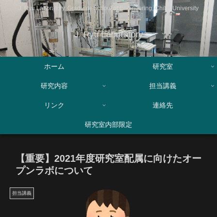
J. Ryu Laboratory, Graduate School of Engineering, Chiba University
J. Ryu Laboratory
ホーム
研究室
研究内容
担当講義
リンク
連絡先
研究室内部限定
【重要】2021年度研究室配属に向けたオー
プンラボについて
担当講義