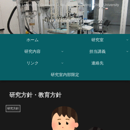
J. Ryu Laboratory, Graduate School of Engineering, Chiba University
J. Ryu Laboratory
ホーム
研究室
研究内容
担当講義
リンク
連絡先
研究室内部限定
研究方針・教育方針
研究方針