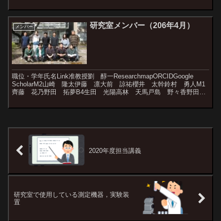
ていますので，是非ご視聴ください． ...
研究室メンバー（206年4月）
メンバー
職位・学年氏名Link准教授劉 醇一ResearchmapORCIDGoogle
ScholarM2山崎 隆太伊藤 凛大前 諒祐櫻井 太幹鈴村 勇人M1
齊藤 花乃野田 拓夢B4生田 光陽高林 天馬戸島 野々香野田
爽太
2020年度担当講義
研究室で使用している測定機器，実験装
置